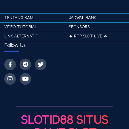
TENTANG KAMI
JADWAL BANK
VIDEO TUTORIAL
SPONSORS
LINK ALTERNATIF
🔥 RTP SLOT LIVE 🔥
Follow Us
SLOTID88 SITUS