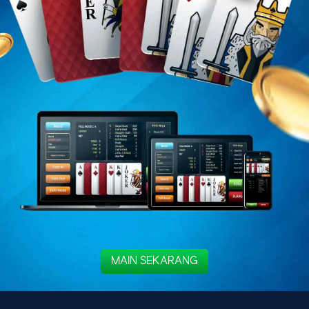
MAIN SEKARANG